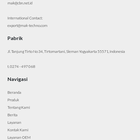
mak@cbn.net.id
International Contact:
export@mak-techno.com
Pabrik
Jl. Tanjung Tirto No 34, Tirtomartani, Sleman Yogyakarta 55571, Indonesia
t. 0274 - 497 068
Navigasi
Beranda
Produk
Tentang Kami
Berita
Layanan
Kontak Kami
Layanan OEM