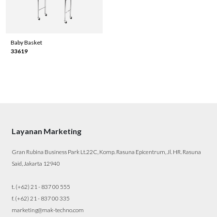
Baby Basket
33619
Layanan Marketing
Gran Rubina Business Park Lt.22C, Komp. Rasuna Epicentrum, Jl. HR. Rasuna
Said, Jakarta 12940
t. (+62) 21 - 837 00 555
f. (+62) 21 - 837 00 335
marketing@mak-techno.com