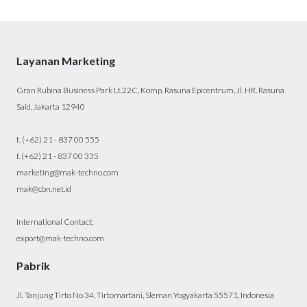
Layanan Marketing
Gran Rubina Business Park Lt.22C, Komp. Rasuna Epicentrum, Jl. HR. Rasuna
Said, Jakarta 12940
t. (+62) 21 - 837 00 555
f. (+62) 21 - 837 00 335
marketing@mak-techno.com
mak@cbn.net.id
International Contact:
export@mak-techno.com
Pabrik
Jl. Tanjung Tirto No 34, Tirtomartani, Sleman Yogyakarta 55571, Indonesia