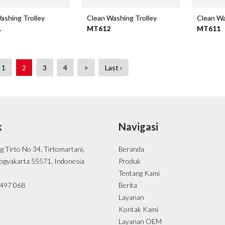
ashing Trolley
Clean Washing Trolley
Clean Wa
1
MT612
MT611
1
2
3
4
>
Last ›
k
Navigasi
ng Tirto No 34, Tirtomartani,
Beranda
ogyakarta 55571, Indonesia
Produk
Tentang Kami
- 497 068
Berita
Layanan
Kontak Kami
Layanan OEM