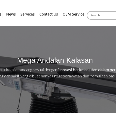
s
News
Services
Contact Us
OEM Service
Mega Andalan Kalasan
uk kami dirancang sesuai dengan
“inovasi berkelanjutan dalam pe
rumah sakit yang dibuat hanya untuk perawatan dan pemulihan pas