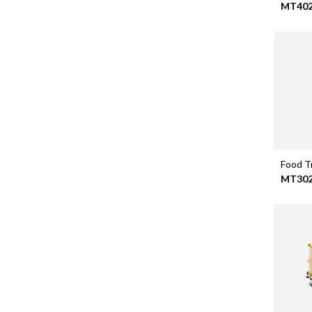
MT40
Food Tr
MT30