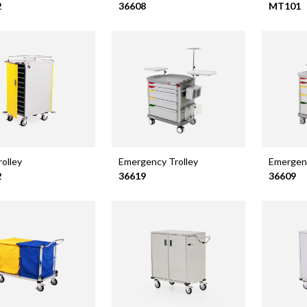
2
36608
MT101
olley
Emergency Trolley
Emergenc
2
36619
36609