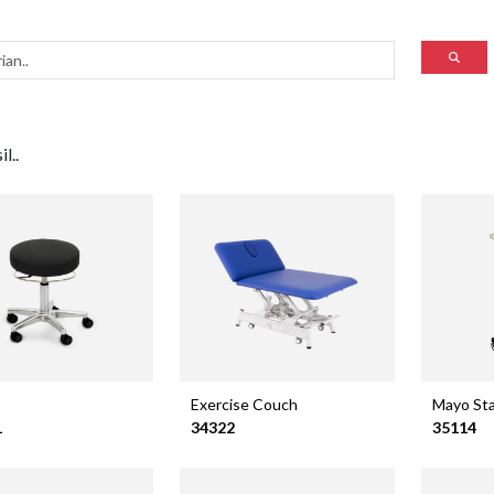
l..
Exercise Couch
Mayo Sta
1
34322
35114