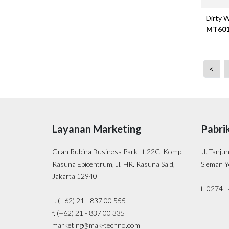
Dirty W
MT60
<
Layanan Marketing
Pabri
Gran Rubina Business Park Lt.22C, Komp.
Jl. Tanju
Rasuna Epicentrum, Jl. HR. Rasuna Said,
Sleman Y
Jakarta 12940
t. 0274 
t. (+62) 21 - 837 00 555
f. (+62) 21 - 837 00 335
marketing@mak-techno.com