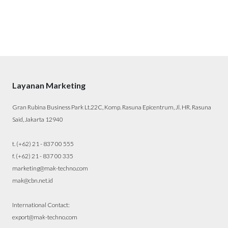
Layanan Marketing
Gran Rubina Business Park Lt.22C, Komp. Rasuna Epicentrum, Jl. HR. Rasuna
Said, Jakarta 12940
t. (+62) 21 - 837 00 555
f. (+62) 21 - 837 00 335
marketing@mak-techno.com
mak@cbn.net.id
International Contact:
export@mak-techno.com