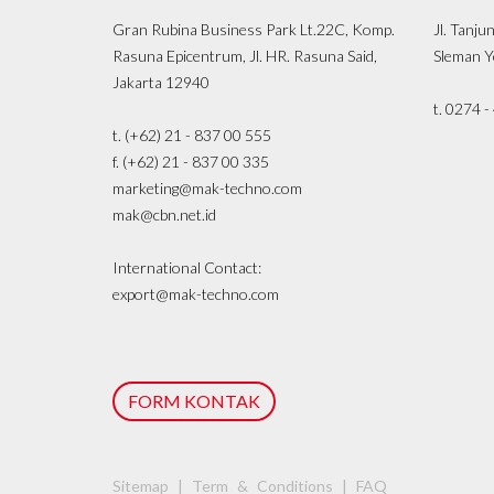
Gran Rubina Business Park Lt.22C, Komp.
Jl. Tanju
Rasuna Epicentrum, Jl. HR. Rasuna Said,
Sleman Y
Jakarta 12940
t. 0274 
t. (+62) 21 - 837 00 555
f. (+62) 21 - 837 00 335
marketing@mak-techno.com
mak@cbn.net.id
International Contact:
export@mak-techno.com
FORM KONTAK
Sitemap | Term & Conditions | FAQ