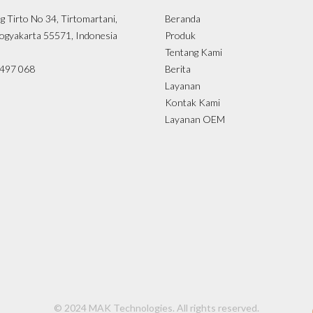
ng Tirto No 34, Tirtomartani,
Beranda
ogyakarta 55571, Indonesia
Produk
Tentang Kami
- 497 068
Berita
Layanan
Kontak Kami
Layanan OEM
© 2024 MAK Technologies. All rights reserved.