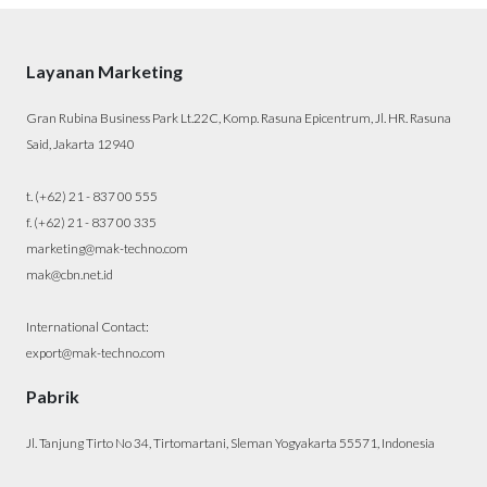
Layanan Marketing
Gran Rubina Business Park Lt.22C, Komp. Rasuna Epicentrum, Jl. HR. Rasuna
Said, Jakarta 12940
t. (+62) 21 - 837 00 555
f. (+62) 21 - 837 00 335
marketing@mak-techno.com
mak@cbn.net.id
International Contact:
export@mak-techno.com
Pabrik
Jl. Tanjung Tirto No 34, Tirtomartani, Sleman Yogyakarta 55571, Indonesia