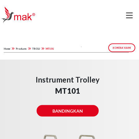
KONTAK KAMI
Home
Products
TROLI
MT101
Instrument Trolley
MT101
BANDINGKAN