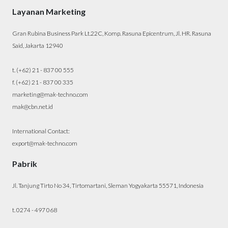
Layanan Marketing
Gran Rubina Business Park Lt.22C, Komp. Rasuna Epicentrum, Jl. HR. Rasuna
Said, Jakarta 12940
t. (+62) 21 - 837 00 555
f. (+62) 21 - 837 00 335
marketing@mak-techno.com
mak@cbn.net.id
International Contact:
export@mak-techno.com
Pabrik
Jl. Tanjung Tirto No 34, Tirtomartani, Sleman Yogyakarta 55571, Indonesia
t. 0274 - 497 068