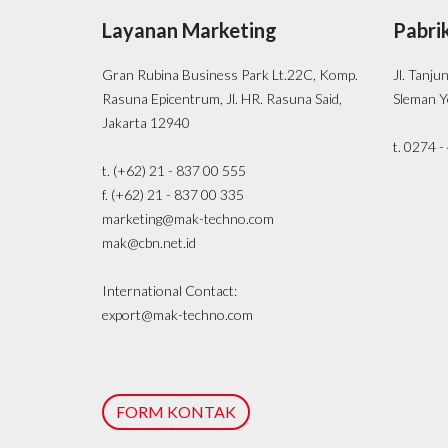
Layanan Marketing
Pabri
Gran Rubina Business Park Lt.22C, Komp.
Jl. Tanju
Rasuna Epicentrum, Jl. HR. Rasuna Said,
Sleman Y
Jakarta 12940
t. 0274 
t. (+62) 21 - 837 00 555
f. (+62) 21 - 837 00 335
marketing@mak-techno.com
mak@cbn.net.id
International Contact:
export@mak-techno.com
FORM KONTAK