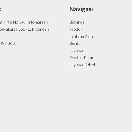
k
Navigasi
ng Tirto No 34, Tirtomartani,
Beranda
ogyakarta 55571, Indonesia
Produk
Tentang Kami
- 497 068
Berita
Layanan
Kontak Kami
Layanan OEM