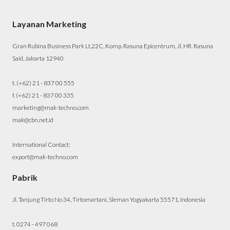
Layanan Marketing
Gran Rubina Business Park Lt.22C, Komp. Rasuna Epicentrum, Jl. HR. Rasuna
Said, Jakarta 12940
t. (+62) 21 - 837 00 555
f. (+62) 21 - 837 00 335
marketing@mak-techno.com
mak@cbn.net.id
International Contact:
export@mak-techno.com
Pabrik
Jl. Tanjung Tirto No 34, Tirtomartani, Sleman Yogyakarta 55571, Indonesia
t. 0274 - 497 068