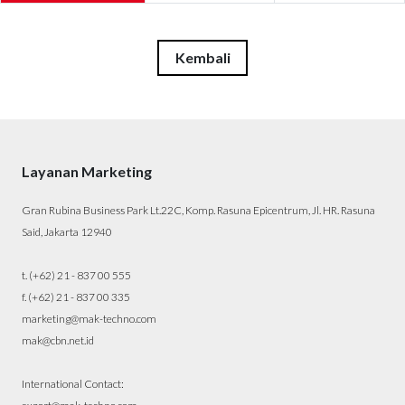
Kembali
Layanan Marketing
Gran Rubina Business Park Lt.22C, Komp. Rasuna Epicentrum, Jl. HR. Rasuna
Said, Jakarta 12940
t. (+62) 21 - 837 00 555
f. (+62) 21 - 837 00 335
marketing@mak-techno.com
mak@cbn.net.id
International Contact: