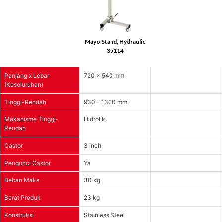
Mayo Stand, Hydraulic
35114
Panjang x Lebar
720 x 540 mm
(Keseluruhan)
Tinggi-Rendah
930 - 1300 mm
Mekanisme Tinggi-
Hidrolik
Rendah
Castor
3 inch
Pengunci Castor
Ya
Beban Maks.
30 kg
Berat Produk
23 kg
Konstruksi
Stainless Steel