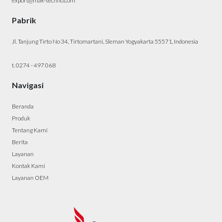
export@mak-techno.com
Pabrik
Jl. Tanjung Tirto No 34, Tirtomartani, Sleman Yogyakarta 55571, Indonesia
t. 0274 - 497 068
Navigasi
Beranda
Produk
Tentang Kami
Berita
Layanan
Kontak Kami
Layanan OEM