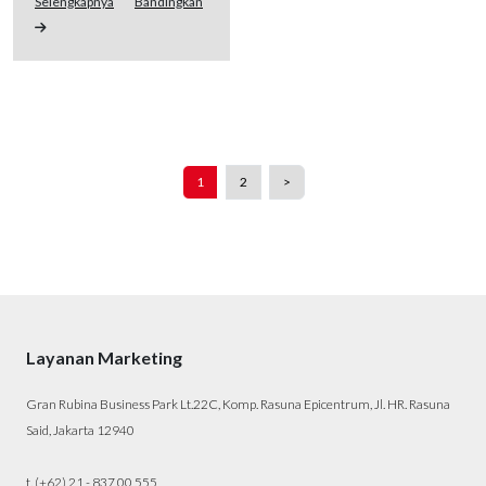
Selengkapnya
Bandingkan
1
2
>
Layanan Marketing
Gran Rubina Business Park Lt.22C, Komp. Rasuna Epicentrum, Jl. HR. Rasuna
Said, Jakarta 12940
t. (+62) 21 - 837 00 555