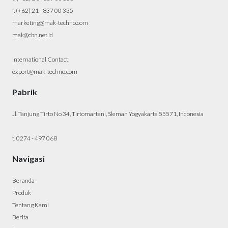
f. (+62) 21 - 837 00 335
marketing@mak-techno.com
mak@cbn.net.id
International Contact:
export@mak-techno.com
Pabrik
Jl. Tanjung Tirto No 34, Tirtomartani, Sleman Yogyakarta 55571, Indonesia
t. 0274 - 497 068
Navigasi
Beranda
Produk
Tentang Kami
Berita